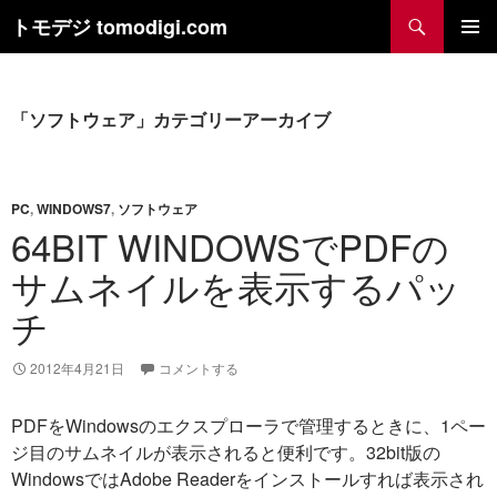
コ
検
トモデジ tomodigi.com
ン
索
テ
メインメ
ニュー
ン
ツ
「ソフトウェア」カテゴリーアーカイブ
へ
ス
キ
PC
,
WINDOWS7
,
ソフトウェア
ッ
64BIT WINDOWSでPDFの
プ
サムネイルを表示するパッ
チ
2012年4月21日
コメントする
PDFをWindowsのエクスプローラで管理するときに、1ペー
ジ目のサムネイルが表示されると便利です。32bit版の
WindowsではAdobe Readerをインストールすれば表示され