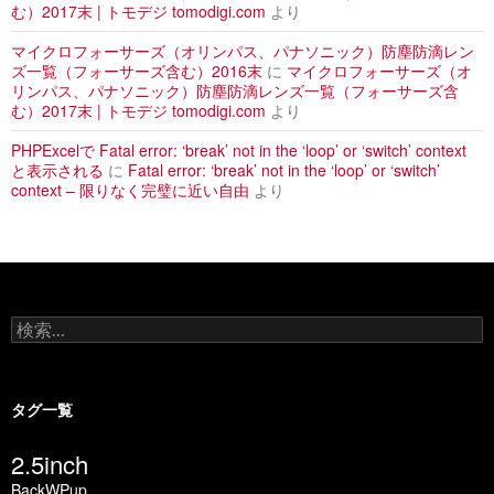
む）2017末 | トモデジ tomodigi.com
より
マイクロフォーサーズ（オリンパス、パナソニック）防塵防滴レン
ズ一覧（フォーサーズ含む）2016末
に
マイクロフォーサーズ（オ
リンパス、パナソニック）防塵防滴レンズ一覧（フォーサーズ含
む）2017末 | トモデジ tomodigi.com
より
PHPExcelで Fatal error: ‘break’ not in the ‘loop’ or ‘switch’ context
と表示される
に
Fatal error: ‘break’ not in the ‘loop’ or ‘switch’
context – 限りなく完璧に近い自由
より
検
索
:
タグ一覧
2.5inch
BackWPup