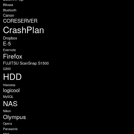
Bitcasa
Bluetooth
Canon
CORESERVER
CrashPlan
Dropbox
E-5
Evernote
Firefox
FUJITSU ScanSnap S1500
G300
HDD
htaccess
logicool
MySQL
NAS
Nikon
Olympus
Opera
Panasonic